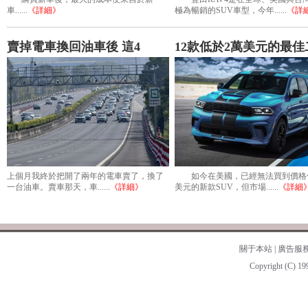
車......
《詳細》
極為暢銷的SUV車型，今年......
《詳
賣掉電車換回油車後 這4
12款低於2萬美元的最佳
上個月我終於把開了兩年的電車賣了，換了
如今在美國，已經無法買到價格
一台油車。賣車那天，車......
《詳細》
美元的新款SUV，但市場......
《詳細
關于本站
|
廣告服
Copyright (C) 19