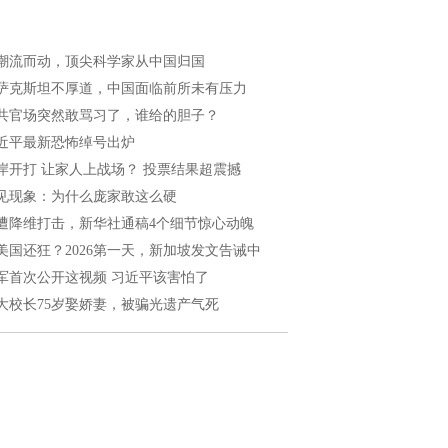
潮流而动，顶尖科学家从中国归国
萨克斯坦不厚道，中国面临前所未有压力
共官场突然敢骂习了，谁给的胆子？
近平最新恐怖绰号出炉
岸开打 让家人上战场？ 投票结果超震撼
见现象：为什么庞家敢这么硬
遭降维打击，新华社通稿4个细节惊心动魄
美国还狂？2026第一天，新加坡发文告诫中
军首次公开这视频 习近平该害怕了
大校长75岁娶娇妻，被骗光遗产气死