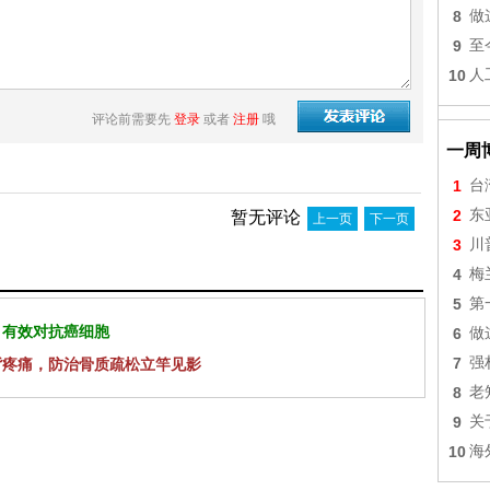
8
做
9
至
10
人
评论前需要先
登录
或者
注册
哦
一周
1
台
2
东
暂无评论
上一页
下一页
3
川
4
梅
5
第
 有效对抗癌细胞
6
做
7
强
背疼痛，防治骨质疏松立竿见影
8
老
9
关
10
海