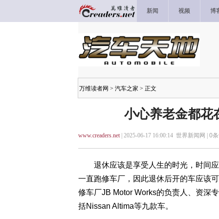
新闻
视频
博
万维读者网
>
汽车之家
> 正文
小心养老金都花
www.creaders.net
| 2025-06-17 16:00:14 世界新闻网 |
0
条
退休应该是享受人生的时光，时间应花
一直跑修车厂，因此退休后开的车应该可靠、油
修车厂JB Motor Works的负责人、
括Nissan Altima等九款车。