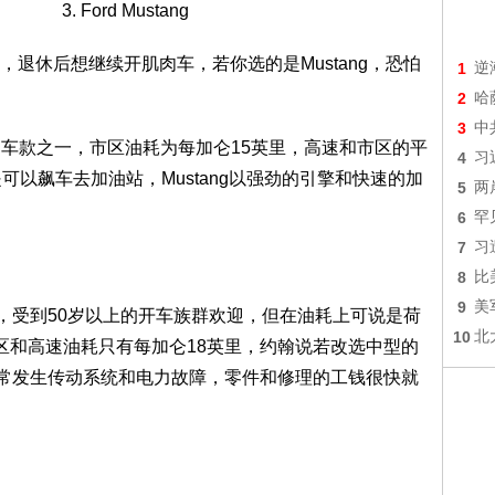
3. Ford Mustang
休后想继续开肌肉车，若你选的是Mustang，恐怕
1
逆
2
哈
3
中
的车款之一，市区油耗为每加仑15英里，高速和市区的平
4
习
可以飙车去加油站，Mustang以强劲的引擎和快速的加
5
两
6
罕
7
习
8
比
9
美
房车，受到50岁以上的开车族群欢迎，但在油耗上可说是荷
10
北
区和高速油耗只有每加仑18英里，约翰说若改选中型的
思，因为常发生传动系统和电力故障，零件和修理的工钱很快就