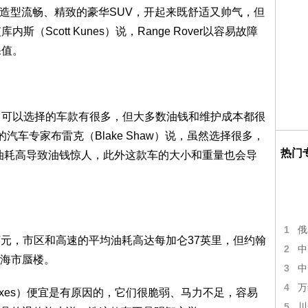
线条造型流畅、精致的豪华SUV，开起来既舒适又帅气，但
库内斯（Scott Kunes）说，Range Rover以容易故障
保值。
可以选择的车款有很多，但大多数油钱和维护成本都很
s撰稿的汽车专家布雷克（Blake Shaw）说，虽然选择很多，
热门
因为油耗高导致油钱惊人，此外这款车的大小和重量也会导
1
俄
万元，市区和高速的平均油耗高达每加仑37英里，但约翰
2
中
海市蜃楼。
3
中
4
万
xes）便宜是有原因的，它们很脆弱、马力不足，容易
5
川