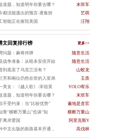
这道题，知道明年你要去哪？
末班车
今都没能逃出的预言-逐集拆
艺萌
工智能正在摧毁美国
汪翔
博文回复排行榜
更多>>
湾问题：麻将停牌
随意生活
亚战争准备：从暗杀安倍开始
随意生活
普到底卖了乌克兰没有？
山蛟龙
兰芳和兩位仍然在世的入室弟
玉质
一美女：《越人歌》-宋祖英
YOLO宥乐
这道题，知道明年你要去哪？
末班车
权不受约束：当“比较优势”
遍地是贪官
知青“横断万重山”也谈“知
横断万重山
于离岸爱国
阿里克斯Y
外中文出版的新路基本开通，
高伐林