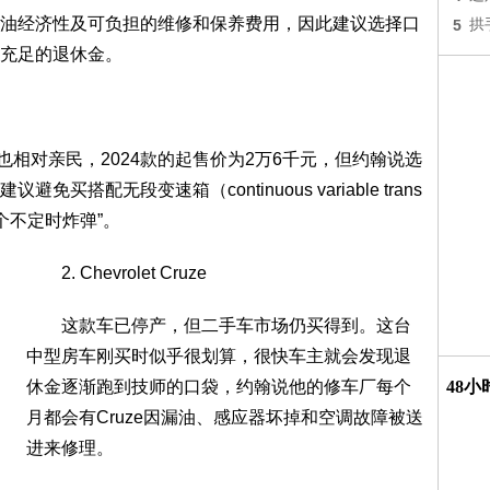
经济性及可负担的维修和保养费用，因此建议选择口
5
拱
充足的退休金。
也相对亲民，2024款的起售价为2万6千元，但约翰说选
搭配无段变速箱（continuous variable trans
就是个不定时炸弹”。
2. Chevrolet Cruze
这款车已停产，但二手车市场仍买得到。这台
中型房车刚买时似乎很划算，很快车主就会发现退
休金逐渐跑到技师的口袋，约翰说他的修车厂每个
48
月都会有Cruze因漏油、感应器坏掉和空调故障被送
进来修理。