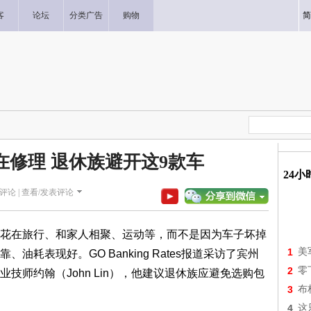
客
论坛
分类广告
购物
简
在修理 退休族避开这9款车
24
评论 |
查看/发表评论
在旅行、和家人相聚、运动等，而不是因为车子坏掉
1
美
耗表现好。GO Banking Rates报道采访了宾州
2
零
资深专业技师约翰（John Lin），他建议退休族应避免选购包
3
布
4
这