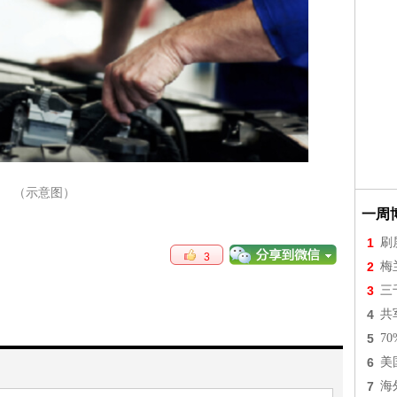
（示意图）
一周
1
刷
3
2
梅
3
三
4
共
5
7
6
美
7
海