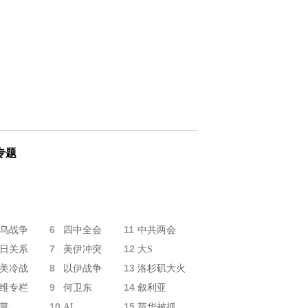
专题
6
11
乌战争
四中全会
中共两会
7
12
日关系
美伊冲突
大S
8
13
美冷战
以伊战争
洛杉矶大火
9
14
维专栏
何卫东
叙利亚
10
15
普
AI
苗华被抓