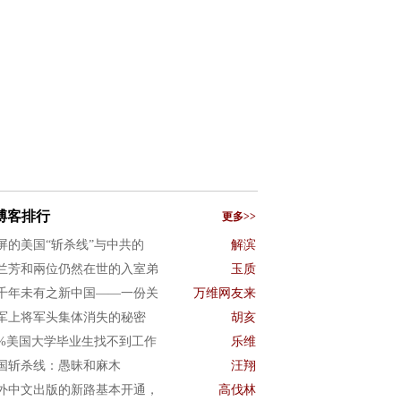
博客排行
更多>>
屏的美国“斩杀线”与中共的
解滨
兰芳和兩位仍然在世的入室弟
玉质
千年未有之新中国——一份关
万维网友来
军上将军头集体消失的秘密
胡亥
0%美国大学毕业生找不到工作
乐维
国斩杀线：愚昧和麻木
汪翔
外中文出版的新路基本开通，
高伐林