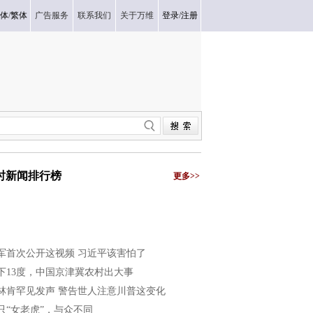
体
/
繁体
广告服务
联系我们
关于万维
登录
/
注册
小时新闻排行榜
更多>>
军首次公开这视频 习近平该害怕了
下13度，中国京津冀农村出大事
林肯罕见发声 警告世人注意川普这变化
只“女老虎”，与众不同