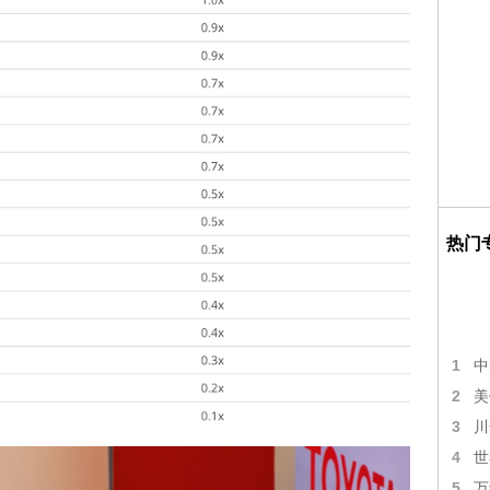
热门
1
中
2
美
3
川
4
世
5
万