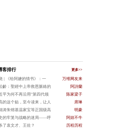
博客排行
更多>>
晓 | 《给阿嬷的情书》：一
万维网友来
松齡：聖經中上帝救恩脈絡的
阿詩蘭
近平为何不再沿用“第四代领
陈家梁子
高的这个贴，至今读来，让人
席琳
锦涛朱镕基温家宝等正国级高
明豪
史的牢笼与战略的迷局——呼
阿妞不牛
杀了袁文才、王佐？
历程历程