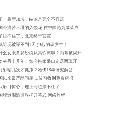
了一趟新加坡，结论是完全不宜居
国外痛苦不堪的入侵花 在中国沦为咸菜成
子捂不住了，北京终于官宣
帆近况被曝不到1天 担心的事发生了
什幺女乘务员纷纷从高铁离职？内幕被揭开
给林丹十几年，如今拖家带口定居西班牙
月射精几次才健康？哈佛18年研究解答
国以来最严酷问题....传习收到蔡奇密报
状触目惊心，连上海也撑不住了
国球迷泪洒世界杯开幕式 网络炸锅