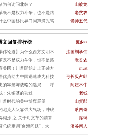
猪为何访问北韩？
山蛟龙
革既不是权力斗争，也不是路
老贫农
什么中国移民异口同声滴咒骂
馋师五代
博文回复排行榜
更多>>
学伟论道】为什么西方文明不
法国刘学伟
革既不是权力斗争，也不是路
老贫农
喜美國！川普開始走上正確方
must
语优势助力中国迅速成为科技
弓长贝占郎
史的牢笼与战略的迷局——呼
阿妞不牛
钱：朱镕基的功过
老钱
川普时代的美中博弈展望
山货郎
约尼克人队靠强大气场，冲破
爪四哥
得糊涂 之 关于对文革的清算
席琳
普总统定调“台海问题”，大
溪谷闲人