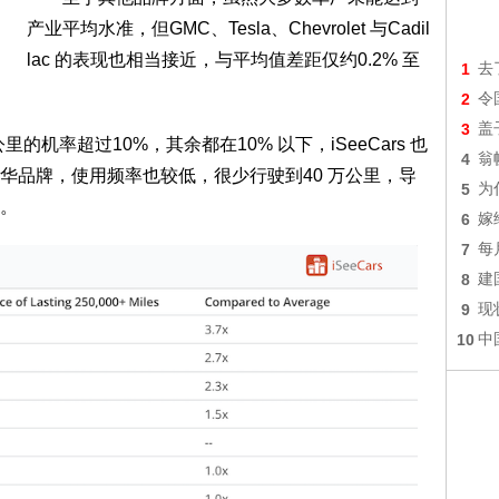
产业平均水准，但GMC、Tesla、Chevrolet 与Cadil
lac 的表现也相当接近，与平均值差距仅约0.2% 至
1
去
2
令
3
盖
的机率超过10%，其余都在10% 以下，iSeeCars 也
4
翁
华品牌，使用频率也较低，很少行驶到40 万公里，导
5
为
。
6
嫁
7
每
8
建
9
现
10
中