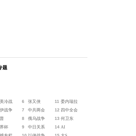
专题
6
11
美冷战
张又侠
委内瑞拉
7
12
伊战争
中共两会
四中全会
8
13
普
俄乌战争
何卫东
9
14
界杯
中日关系
AI
10
15
维专栏
以伊战争
大S