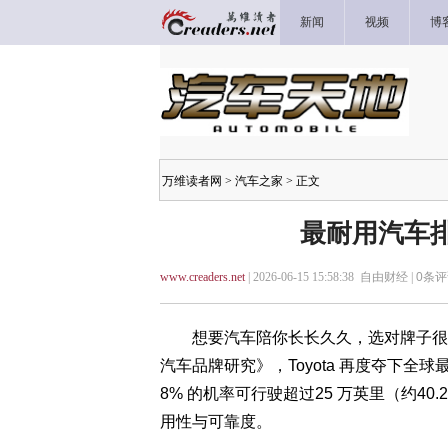
新闻
视频
博
万维读者网
>
汽车之家
> 正文
最耐用汽车排行
www.creaders.net
| 2026-06-15 15:58:38 自由财经 |
0
条评
想要汽车陪你长长久久，选对牌子很重要。
汽车品牌研究》，Toyota 再度夺下全球
8% 的机率可行驶超过25 万英里（约40
用性与可靠度。