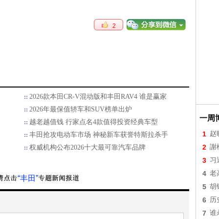
2
2026款本田CR-V混动版和丰田RAV4 谁是赢家
2026年最保值轿车和SUV榜单出炉
一周
越老越值钱 行家点名4款值得投资经典车型
1
赵
丰田抢攻电动车市场 神秘新车获誉特斯拉杀手
2
謝
权威机构公布2026十大最可靠汽车品牌
3
习
4
老
“丰田”
5
胡
6
历
7
谁