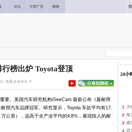
客
论坛
分类广告
购物
简
榜出炉 Toyota登顶
24
论 |
查看/发表评论
美国汽车研究机构iSeeCars 最新公布《最耐用
1
为
最耐用汽车品牌冠军。研究显示，Toyota 车款平均有17.
2
每
.2 万公里），远高于全产业平均的4.8%，展现惊人的耐
3
建
4
西