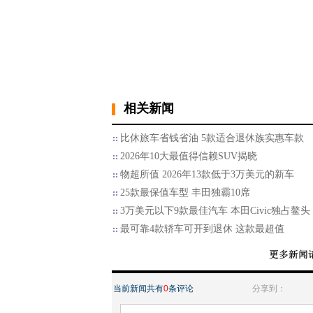
相关新闻
比休旅车省钱省油 5款适合退休族实惠车款
2026年10大最值得信赖SUV揭晓
物超所值 2026年13款低于3万美元的新车
25款最保值车型 丰田独霸10席
3万美元以下9款最佳汽车 本田Civic独占鳌头
最可靠4款轿车可开到退休 这款最超值
当前新闻共有
0
条评论
分享到：