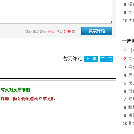
8
溪
9
文
10
为
评论前需要先
登录
或者
注册
哦
一周
1
【
暂无评论
2
文
上一页
下一页
3
恭
4
汉
5
历
 有效对抗癌细胞
6
老
背疼痛，防治骨质疏松立竿见影
7
后
8
纽
9
难
10
川