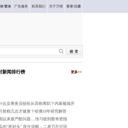
体
/
繁体
广告服务
联系我们
关于万维
登录
/
注册
小时新闻排行榜
更多>>
什幺女乘务员纷纷从高铁离职？内幕被揭开
月射精几次才健康？哈佛18年研究解答
国以来最严酷问题....传习收到蔡奇密报
瓜的“死对头” 医生提醒：二者万不可同