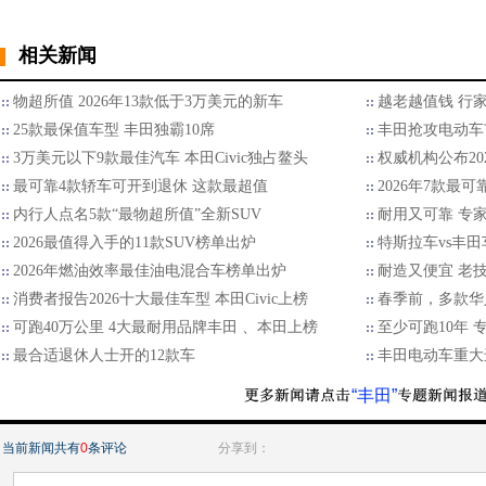
相关新闻
物超所值 2026年13款低于3万美元的新车
越老越值钱 行
25款最保值车型 丰田独霸10席
丰田抢攻电动车
3万美元以下9款最佳汽车 本田Civic独占鳌头
权威机构公布2
最可靠4款轿车可开到退休 这款最超值
2026年7款最
内行人点名5款“最物超所值”全新SUV
耐用又可靠 专家
2026最值得入手的11款SUV榜单出炉
特斯拉车vs丰
2026年燃油效率最佳油电混合车榜单出炉
耐造又便宜 老
消费者报告2026十大最佳车型 本田Civic上榜
春季前，多款华
可跑40万公里 4大最耐用品牌丰田 、本田上榜
至少可跑10年 
最合适退休人士开的12款车
丰田电动车重大
“丰田”
当前新闻共有
0
条评论
分享到：