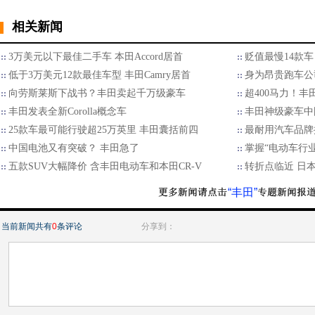
相关新闻
3万美元以下最佳二手车 本田Accord居首
贬值最慢14款车 
低于3万美元12款最佳车型 丰田Camry居首
身为昂贵跑车公
向劳斯莱斯下战书？丰田卖起千万级豪车
超400马力！
丰田发表全新Corolla概念车
丰田神级豪车中
25款车最可能行驶超25万英里 丰田囊括前四
最耐用汽车品牌
中国电池又有突破？ 丰田急了
掌握“电动车行
五款SUV大幅降价 含丰田电动车和本田CR-V
转折点临近 日
“丰田”
当前新闻共有
0
条评论
分享到：