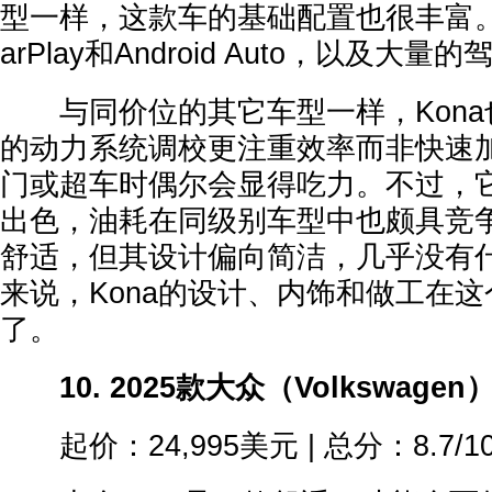
型一样，这款车的基础配置也很丰富。包
arPlay和Android Auto，以及大
与同价位的其它车型一样，Kona
的动力系统调校更注重效率而非快速
门或超车时偶尔会显得吃力。不过，
出色，油耗在同级别车型中也颇具竞
舒适，但其设计偏向简洁，几乎没有
来说，Kona的设计、内饰和做工在
了。
10. 2025款大众（Volkswagen）
起价：24,995美元 | 总分：8.7/1