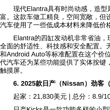
现代Elantra具有时尚动感，造
富。这款车做工精良，空间宽敞，但
汽车使用了一些低成本材料来降低价
Elantra的四缸发动机非常省油
全面的舒适性、科技感和安全配置。无线App
和Android Auto等标准配置在这
代汽车还为某些功能提供了实体按键
触摸屏。
6. 2025款日产（Nissan）劲客（
起家：21,830美元 | 总分：8.9/1
日产Kicks是一款功能多样的小