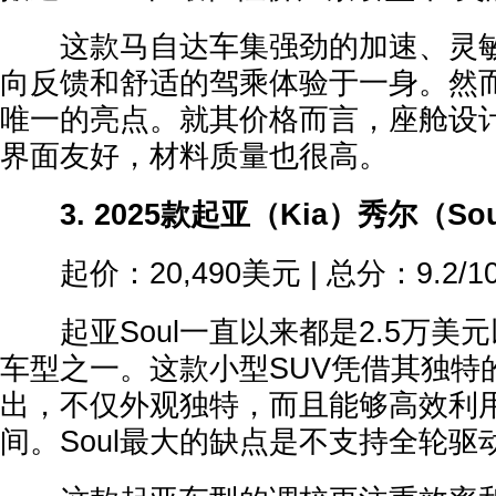
这款马自达车集强劲的加速、灵敏
向反馈和舒适的驾乘体验于一身。然
唯一的亮点。就其价格而言，座舱设
界面友好，材料质量也很高。
3. 2025款起亚（Kia）秀尔（So
起价：20,490美元 | 总分：9.2/1
起亚Soul一直以来都是2.5万美
车型之一。这款小型SUV凭借其独特
出，不仅外观独特，而且能够高效利
间。Soul最大的缺点是不支持全轮驱