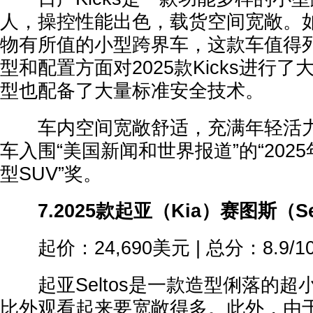
人，操控性能出色，载货空间宽敞。
物有所值的小型跨界车，这款车值得
型和配置方面对2025款Kicks进行
型也配备了大量标准安全技术。
车内空间宽敞舒适，充满年轻活力
车入围“美国新闻和世界报道”的“202
型SUV”奖。
7.2025款起亚（Kia）赛图斯（Se
起价：24,690美元 | 总分：8.9/1
起亚Seltos是一款造型俐落的超小
比外观看起来要宽敞得多。此外，由