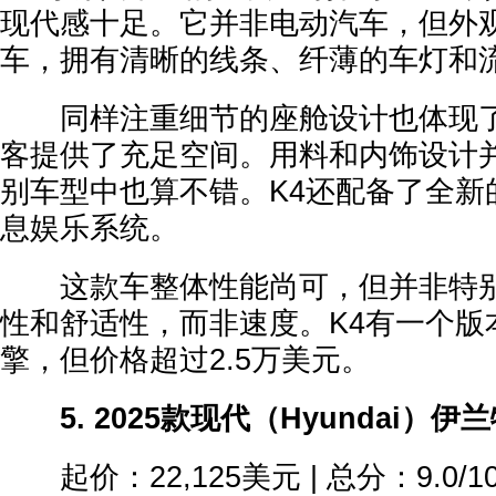
现代感十足。它并非电动汽车，但外
车，拥有清晰的线条、纤薄的车灯和
同样注重细节的座舱设计也体现了
客提供了充足空间。用料和内饰设计
别车型中也算不错。K4还配备了全新
息娱乐系统。
这款车整体性能尚可，但并非特别
性和舒适性，而非速度。K4有一个版
擎，但价格超过2.5万美元。
5. 2025款现代（Hyundai）伊兰特
起价：22,125美元 | 总分：9.0/1