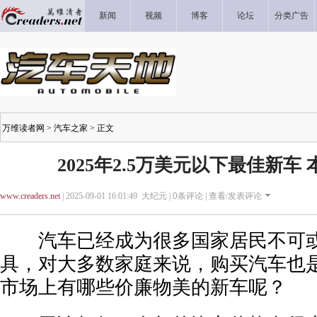
新闻
视频
博客
论坛
分类广告
万维读者网
>
汽车之家
> 正文
2025年2.5万美元以下最佳新车 本
www.creaders.net
| 2025-09-01 16:01:49 大纪元 |
0
条评论 |
查看/发表评论
汽车已经成为很多国家居民不可或
具，对大多数家庭来说，购买汽车也
市场上有哪些价廉物美的新车呢？