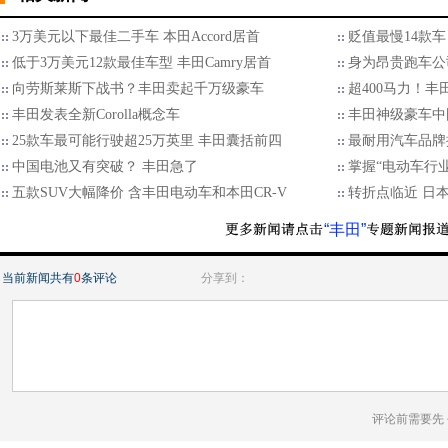
3万美元以下最佳二手车 本田Accord居首
贬值最慢14款车 
低于3万美元12款最佳车型 丰田Camry居首
身为昂贵跑车公
向劳斯莱斯下战书？丰田卖起千万级豪车
超400马力！
丰田发表全新Corolla概念车
丰田神级豪车中
25款车最可能行驶超25万英里 丰田囊括前四
最耐用汽车品牌
中国电池又有突破？ 丰田急了
掌握“电动车行
五款SUV大幅降价 含丰田电动车和本田CR-V
转折点临近 日
“丰田”
当前新闻共有
0
条评论
分享到：
评论前需要先