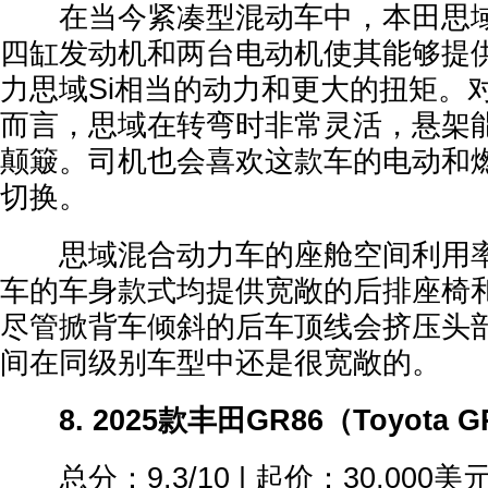
在当今紧凑型混动车中，本田思域
四缸发动机和两台电动机使其能够提
力思域Si相当的动力和更大的扭矩。
而言，思域在转弯时非常灵活，悬架
颠簸。司机也会喜欢这款车的电动和
切换。
思域混合动力车的座舱空间利用率
车的车身款式均提供宽敞的后排座椅
尽管掀背车倾斜的后车顶线会挤压头
间在同级别车型中还是很宽敞的。
8. 2025款丰田GR86（Toyota G
总分：9.3/10 | 起价：30,000美