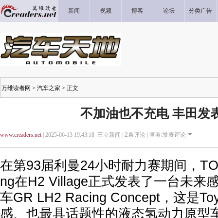
新闻
视频
博客
论坛
分类广告
万维读者网
>
汽车之家
> 正文
不加油也不充电 丰田发
www.creaders.net
| 2025-06-13 19:43:18 三立新闻 |
2
条评论 |
查看/发表评论
在第93届利曼24小时耐力赛期间，TOYOT
ng在H2 Village正式发表了一台
车GR LH2 Racing Concept，这是
感、也最具话题性的液态氢动力原型