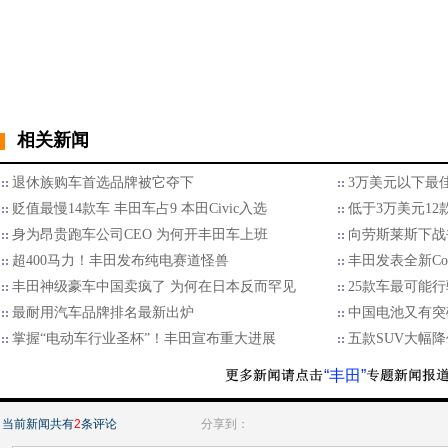
相关新闻
退休族购车首选品牌被它夺下
3万美元以下最佳
贬值最慢14款车 丰田车占9 本田Civic入选
低于3万美元12
身为昂贵跑车公司CEO 为何开丰田车上班
向劳斯莱斯下战
超400马力！丰田发布纯电赛道怪兽
丰田发表全新Cor
丰田神级豪车中国卖疯了 为何在日本反而罕见
25款车最可能行
最耐用汽车品牌排名最新出炉
中国电池又有突
掌握“电动车行业圣杯”！丰田宣布重大进展
五款SUV大幅降
“丰田”
当前新闻共有
2
条评论
分享到：