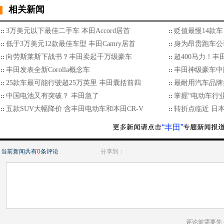
相关新闻
3万美元以下最佳二手车 本田Accord居首
贬值最慢14款车 
低于3万美元12款最佳车型 丰田Camry居首
身为昂贵跑车公
向劳斯莱斯下战书？丰田卖起千万级豪车
超400马力！
丰田发表全新Corolla概念车
丰田神级豪车中
25款车最可能行驶超25万英里 丰田囊括前四
最耐用汽车品牌
中国电池又有突破？ 丰田急了
掌握“电动车行
五款SUV大幅降价 含丰田电动车和本田CR-V
转折点临近 日
“丰田”
当前新闻共有
0
条评论
分享到：
评论前需要先