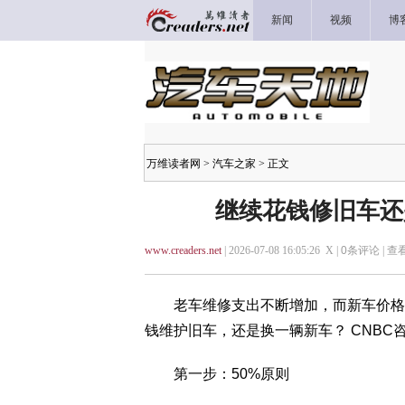
新闻
视频
博
万维读者网
>
汽车之家
> 正文
继续花钱修旧车还
www.creaders.net
| 2026-07-08 16:05:26 X |
0
条评论 |
查
老车维修支出不断增加，而新车价格不
钱维护旧车，还是换一辆新车？ CNB
第一步：50%原则