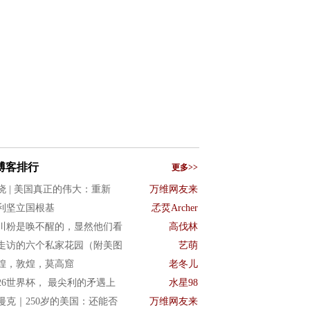
博客排行
更多>>
晓 | 美国真正的伟大：重新
万维网友来
利坚立国根基
孞烎Archer
川粉是唤不醒的，显然他们看
高伐林
走访的六个私家花园（附美图
艺萌
煌，敦煌，莫高窟
老冬儿
026世界杯， 最尖利的矛遇上
水星98
漫克｜250岁的美国：还能否
万维网友来