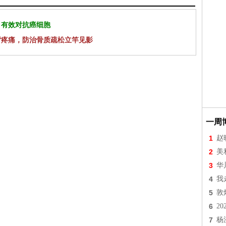
 有效对抗癌细胞
背疼痛，防治骨质疏松立竿见影
一周
1
赵
2
美
3
华
4
我
5
敦
6
2
7
杨