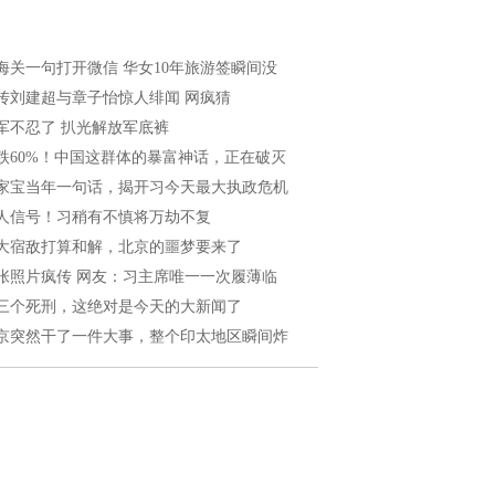
海关一句打开微信 华女10年旅游签瞬间没
传刘建超与章子怡惊人绯闻 网疯猜
军不忍了 扒光解放军底裤
跌60%！中国这群体的暴富神话，正在破灭
家宝当年一句话，揭开习今天最大执政危机
人信号！习稍有不慎将万劫不复
大宿敌打算和解，北京的噩梦要来了
张照片疯传 网友：习主席唯一一次履薄临
三个死刑，这绝对是今天的大新闻了
京突然干了一件大事，整个印太地区瞬间炸