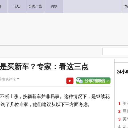
客
论坛
分类广告
购物
简
是买新车？专家：看这三点
24
看/发表评论
断上涨，换辆新车并非易事。这种情况下，是继续花
1
美
C咨询了几位专家，他们建议从以下三方面考虑。
2
网
3
美
4
两