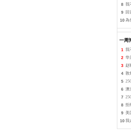
8
我
9
回
10
為
一周
1
我
2
华
3
赵
4
敦
5
2
6
澳
7
2
8
拒
9
美
10
我