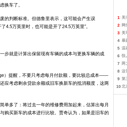
虑换车了。
1
美
的判断标准。但德鲁里表示，这可能会产生误
2
网
4.5万英里时，也可能是开了24.5万英里”。
3
美
4
暴
5
温
步就是计算出保留现有车辆的成本与更换车辆的成
6
惊
7
两
8
这
udge）提醒，不要只考虑每月付款额，要比较总成本——
9
第
还应考虑剩余贷款余额或旧车换新车的抵消额度，这两
10
北
单多了：将过去一年的维修费用加起来，估算出每月
与购买新车的成本进行比较。贾奇认为，如果是旧车的