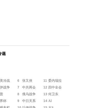
专题
6
11
美冷战
张又侠
委内瑞拉
7
12
伊战争
中共两会
四中全会
8
13
普
俄乌战争
何卫东
9
14
界杯
中日关系
AI
10
15
维专栏
以伊战争
大S