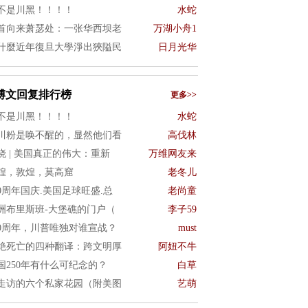
不是川黑！！！！
水蛇
首向来萧瑟处：一张华西坝老
万湖小舟1
什麼近年復旦大學淨出狹隘民
日月光华
博文回复排行榜
更多>>
不是川黑！！！！
水蛇
川粉是唤不醒的，显然他们看
高伐林
晓 | 美国真正的伟大：重新
万维网友来
煌，敦煌，莫高窟
老冬儿
50周年国庆.美国足球旺盛.总
老尚童
洲布里斯班-大堡礁的门户（
李子59
50周年，川普唯独对谁宣战？
must
绝死亡的四种翻译：跨文明厚
阿妞不牛
国250年有什么可纪念的？
白草
走访的六个私家花园（附美图
艺萌