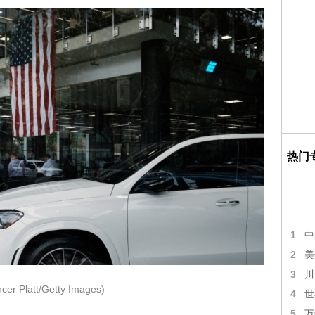
热门
1
中
2
美
3
川
r Platt/Getty Images)
4
世
5
万