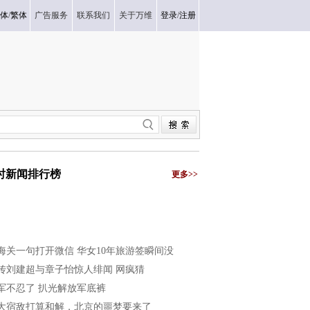
体
/
繁体
广告服务
联系我们
关于万维
登录
/
注册
小时新闻排行榜
更多>>
海关一句打开微信 华女10年旅游签瞬间没
传刘建超与章子怡惊人绯闻 网疯猜
军不忍了 扒光解放军底裤
大宿敌打算和解，北京的噩梦要来了