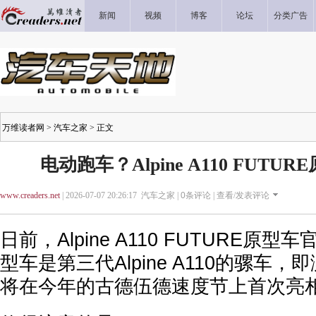
新闻
视频
博客
论坛
分类广告
万维读者网
>
汽车之家
> 正文
电动跑车？Alpine A110 FUT
www.creaders.net
| 2026-07-07 20:26:17 汽车之家 |
0
条评论 |
查看/发表评论
日前，Alpine A110 FUTURE原
型车是第三代Alpine A110的骡车
将在今年的古德伍德速度节上首次亮