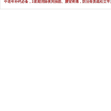
中老年补钙必备，2星期消除夜间抽筋、腰背疼痛，防治骨质疏松立竿