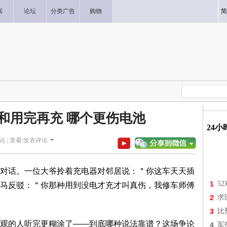
客
论坛
分类广告
购物
简
和用完再充 哪个更伤电池
24
论 |
查看/发表评论
对话。一位大爷拎着充电器对邻居说：＂你这车天天插
1
5
马反驳：＂你那种用到没电才充才叫真伤，我修车师傅
2
求
3
比
观的人听完更糊涂了——到底哪种说法靠谱？这场争论
4
军