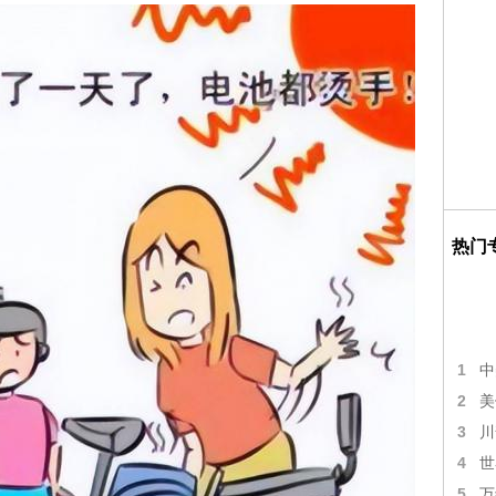
热门
1
中
2
美
3
川
4
世
5
万