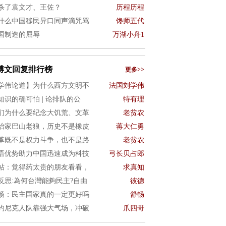
杀了袁文才、王佐？
历程历程
什么中国移民异口同声滴咒骂
馋师五代
国制造的屈辱
万湖小舟1
博文回复排行榜
更多>>
学伟论道】为什么西方文明不
法国刘学伟
知识的确可怕 | 论排队的公
特有理
们为什么要纪念大饥荒、文革
老贫农
治家巴山老狼，历史不是橡皮
蒋大仁勇
革既不是权力斗争，也不是路
老贫农
语优势助力中国迅速成为科技
弓长贝占郎
帖：觉得药太贵的朋友看看，
求真知
4反思:為何台灣能夠民主?自由
彼德
畅：民主国家真的一定更好吗
舒畅
约尼克人队靠强大气场，冲破
爪四哥