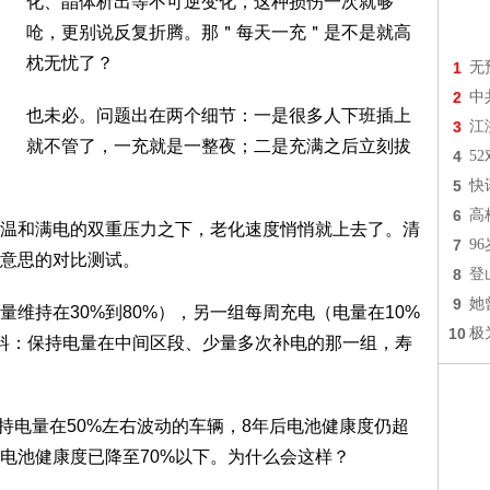
化、晶体析出等不可逆变化，这种损伤一次就够
呛，更别说反复折腾。那＂每天一充＂是不是就高
枕无忧了？
1
无
2
中
也未必。问题出在两个细节：一是很多人下班插上
3
江
就不管了，一充就是一整夜；二是充满之后立刻拔
4
5
5
快
6
高
温和满电的双重压力之下，老化速度悄悄就上去了。清
7
9
意思的对比测试。
8
登
9
她
维持在30%到80%），另一组每周充电（电量在10%
10
极
意料：保持电量在中间区段、少量多次补电的那一组，寿
持电量在50%左右波动的车辆，8年后电池健康度仍超
，电池健康度已降至70%以下。为什么会这样？