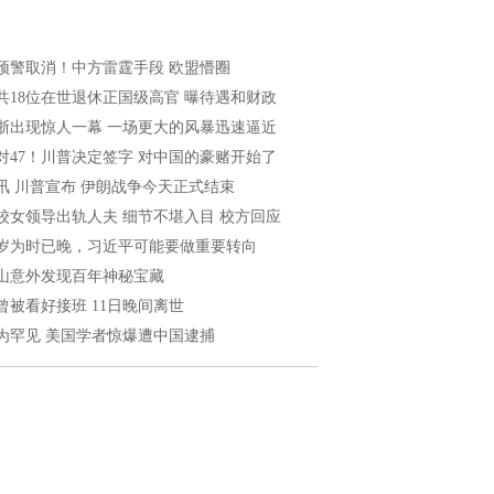
预警取消！中方雷霆手段 欧盟懵圈
共18位在世退休正国级高官 曝待遇和财政
浙出现惊人一幕 一场更大的风暴迅速逼近
2对47！川普决定签字 对中国的豪赌开始了
讯 川普宣布 伊朗战争今天正式结束
校女领导出轨人夫 细节不堪入目 校方回应
6岁为时已晚，习近平可能要做重要转向
山意外发现百年神秘宝藏
曾被看好接班 11日晚间离世
为罕见 美国学者惊爆遭中国逮捕