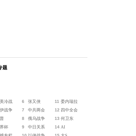
专题
6
11
美冷战
张又侠
委内瑞拉
7
12
伊战争
中共两会
四中全会
8
13
普
俄乌战争
何卫东
9
14
界杯
中日关系
AI
10
15
维专栏
以伊战争
大S