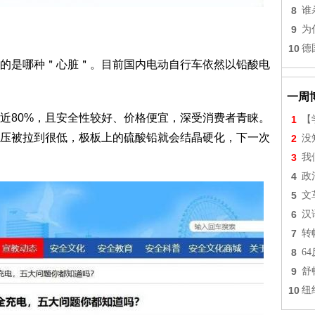
8
谁
9
为
10
德
的是哪种＂心脏＂。目前国内电动自行车依然以铅酸电
一周
近80%，且安全性较好、价格便宜，深受消费者青睐。
1
【
压被拉到很低，极板上的硫酸铅就会结晶硬化，下一次
2
没
3
我
4
政
5
文
6
汉
7
转
8
6
9
舒
10
纽