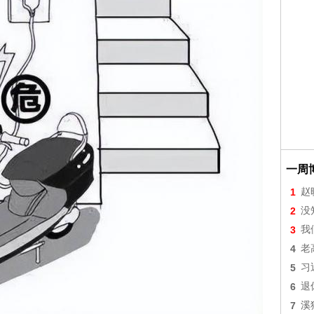
一周
1
赵
2
没
3
我
4
老
5
习
6
退
7
溪