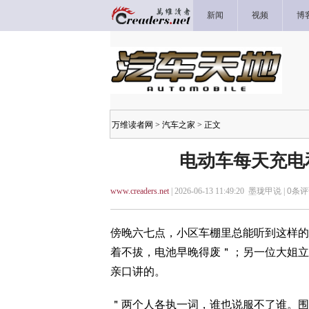
新闻
视频
博
万维读者网
>
汽车之家
> 正文
电动车每天充电
www.creaders.net
| 2026-06-13 11:49:20 墨珑甲说 |
0
条评
傍晚六七点，小区车棚里总能听到这样的
着不拔，电池早晚得废＂；另一位大姐立
亲口讲的。
＂两个人各执一词，谁也说服不了谁。围