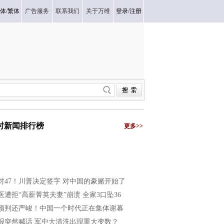
体
/
繁体
广告服务
联系我们
关于万维
登录
/
注册
小时新闻排行榜
更多>>
2对47！川普决定签字 对中国的豪赌开始了
医遭拒“高薪菁英夫妻”崩溃 全家3口坠36
预判还严峻！中国一个时代正在集体谢幕
报突然喊话 军中大清洗出现重大变数？