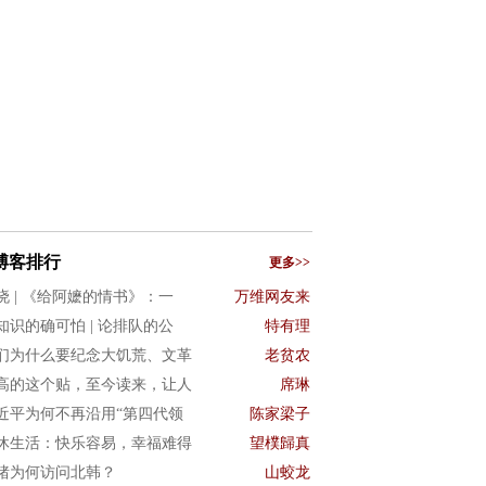
博客排行
更多>>
晓 | 《给阿嬷的情书》：一
万维网友来
知识的确可怕 | 论排队的公
特有理
们为什么要纪念大饥荒、文革
老贫农
高的这个贴，至今读来，让人
席琳
近平为何不再沿用“第四代领
陈家梁子
休生活：快乐容易，幸福难得
望樸歸真
猪为何访问北韩？
山蛟龙