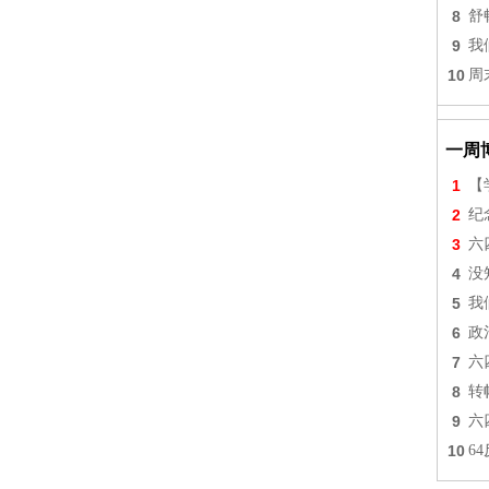
8
舒
9
我
10
周
一周
1
【
2
纪
3
六
4
没
5
我
6
政
7
六
8
转
9
六
10
6