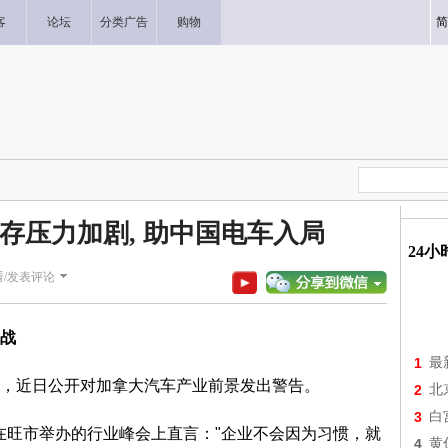
客
论坛
分类广告
购物
简
生存压力加剧, 助中国电车入局
24
看/发表评论
战
1
最
，近日公开对加拿大汽车产业前景发出警告。
2
北
3
白
 在本周在旺市举办的行业峰会上直言："企业不会因为习惯，就
4
黄