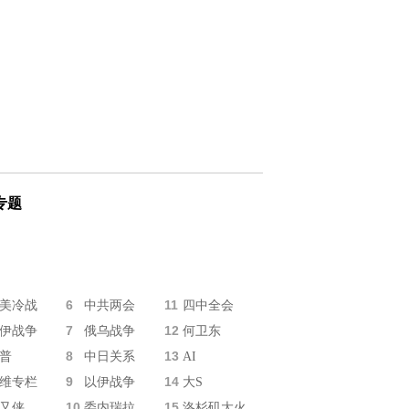
专题
6
11
美冷战
中共两会
四中全会
7
12
伊战争
俄乌战争
何卫东
8
13
普
中日关系
AI
9
14
维专栏
以伊战争
大S
10
15
又侠
委内瑞拉
洛杉矶大火