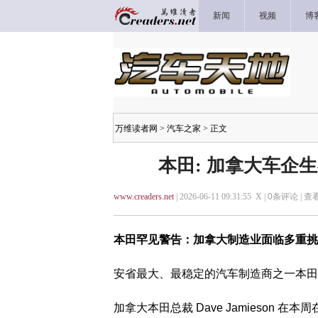
新闻
视频
博
万维读者网
>
汽车之家
> 正文
本田: 加拿大车企
www.creaders.net
| 2026-06-11 09:31:55 X |
0
条评论 |
查
本田罕见警告：加拿大制造业面临多重挑
安省最大、最稳定的汽车制造商之一本田
加拿大本田总裁 Dave Jamieson