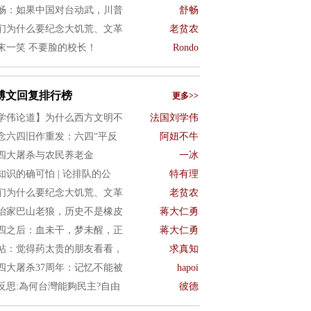
畅：如果中国对台动武，川普
舒畅
们为什么要纪念大饥荒、文革
老贫农
末一笑 不要脸的校长！
Rondo
博文回复排行榜
更多>>
学伟论道】为什么西方文明不
法国刘学伟
念六四旧作重发：六四“平反
阿妞不牛
四大屠杀与农民养老金
一冰
知识的确可怕 | 论排队的公
特有理
们为什么要纪念大饥荒、文革
老贫农
治家巴山老狼，历史不是橡皮
蒋大仁勇
四之后：血未干，梦未醒，正
蒋大仁勇
帖：觉得药太贵的朋友看看，
求真知
四大屠杀37周年：记忆不能被
hapoi
4反思:為何台灣能夠民主?自由
彼德