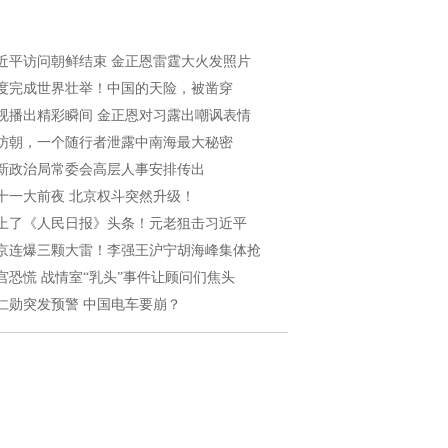
近平访问朝鲜结束 金正恩雷霆大火发照片
度完成世界壮举！中国的天险，被凿穿
视播出精彩瞬间 金正恩对习露出嘲讽表情
访朝，一个随行者泄露中南海最大秘密
新政治局常委会高层人事安排传出
十一大前夜 北京权斗突然升级！
上了《人民日报》头条！元老狙击习近平
京连爆三颗大雷！李强王沪宁胡海峰集体抢
宫恐慌 战情室“乳头”事件让顾问们焦头
仁勋突发预警 中国电车要崩？