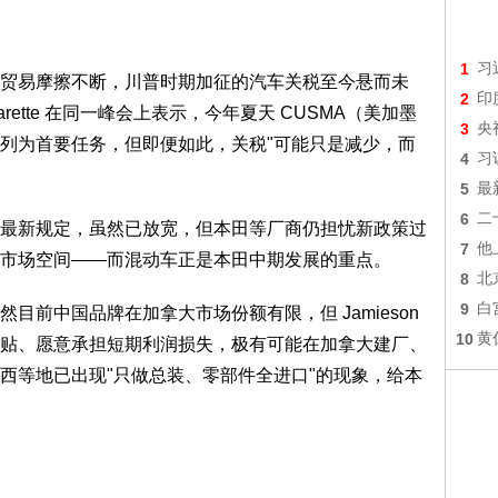
1
习
贸易摩擦不断，川普时期加征的汽车关税至今悬而未
2
印
arette 在同一峰会上表示，今年夏天 CUSMA（美加墨
3
央
列为首要任务，但即便如此，关税"可能只是减少，而
4
习
5
最
6
二
最新规定，虽然已放宽，但本田等厂商仍担忧新政策过
7
他
市场空间——而混动车正是本田中期发展的重点。
8
北
9
白
目前中国品牌在加拿大市场份额有限，但 Jamieson
10
黄
贴、愿意承担短期利润损失，极有可能在加拿大建厂、
西等地已出现"只做总装、零部件全进口"的现象，给本