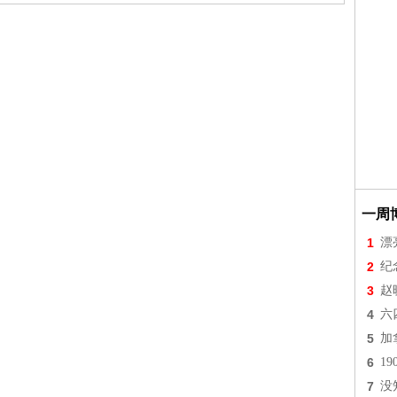
一周
1
漂
2
纪
3
赵
4
六
5
加
6
1
7
没