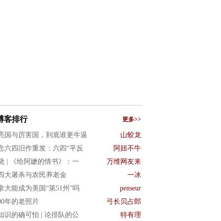
博客排行
更多>>
亮国与厉害国，到底谁更牛逼
山蛟龙
念六四旧作重发：六四“平反
阿妞不牛
晓 | 《给阿嬷的情书》：一
万维网友来
四大屠杀与农民养老金
一冰
拿大能成为美国“第51州”吗
penseur
900年的老照片
弓长贝占郎
知识的确可怕 | 论排队的公
特有理