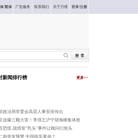
体
/
繁体
广告服务
联系我们
关于万维
登录
/
注册
小时新闻排行榜
更多>>
新政治局常委会高层人事安排传出
京连爆三颗大雷！李强王沪宁胡海峰集体抢
宫恐慌 战情室“乳头”事件让顾问们焦头
仁勋突发预警 中国电车要崩？