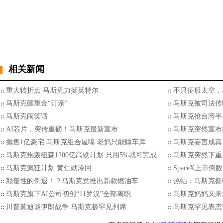
相关新闻
重大转折点 马斯克力挺英特尔
不只征服太空，
马斯克砸重金“订亲”
马斯克被司法传
马斯克闹笑话
马斯克抢台湾半
AI芯片，突传重磅！马斯克最新宣布
马斯克突然宣布
抛售1亿豪宅 马斯克组合屋曝 老妈只能睡车库
马斯克妄言成真
马斯克炮轰纽森1200亿高铁计划 只用5%就可完成
马斯克突然下重
马斯克疯狂计划 黄仁勋冷回
SpaceX上市倒数
颠覆性的倒退！？马斯克竟推出新款燃油车
热帖：马斯克撕
马斯克旗下AI公司初创“11罗汉”全部离职
马斯克妈妈又来
川普莫迪谈伊朗战争 马斯克极罕见列席
马斯克罕见表态