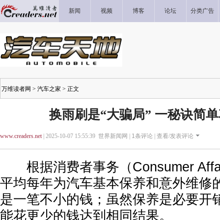
新闻
视频
博客
论坛
分类广告
万维读者网
>
汽车之家
> 正文
换雨刷是“大骗局” 一秘诀简单
www.creaders.net
| 2025-10-07 15:55:39 世界新闻网 |
1
条评论 |
查看/发表评论
根据消费者事务（Consumer Aff
平均每年为汽车基本保养和意外维修的
是一笔不小的钱；虽然保养是必要开
能花更少的钱达到相同结果。