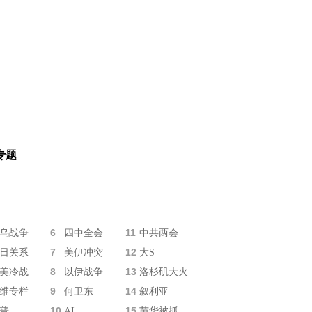
专题
6
11
乌战争
四中全会
中共两会
7
12
日关系
美伊冲突
大S
8
13
美冷战
以伊战争
洛杉矶大火
9
14
维专栏
何卫东
叙利亚
10
15
普
AI
苗华被抓