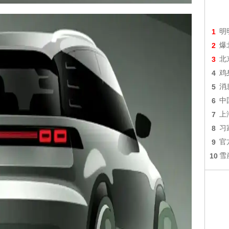
1
明
2
爆
3
北
4
鸡
5
消
6
中
7
上
8
习
9
官
10
雪