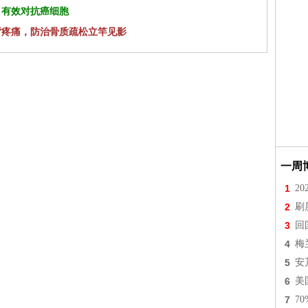
 有效对抗癌细胞
背疼痛，防治骨质疏松立竿见影
一周
1
2
2
刷
3
回
4
梅
5
安
6
美
7
7