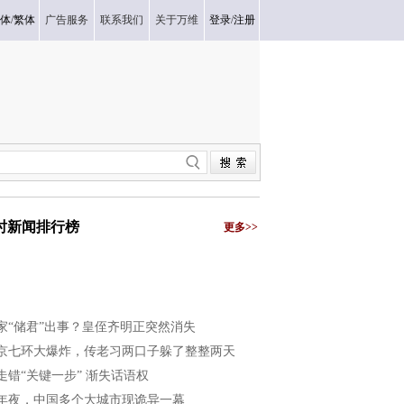
体
/
繁体
广告服务
联系我们
关于万维
登录
/
注册
小时新闻排行榜
更多>>
家“储君”出事？皇侄齐明正突然消失
京七环大爆炸，传老习两口子躲了整整两天
走错“关键一步” 渐失话语权
年夜，中国多个大城市现诡异一幕