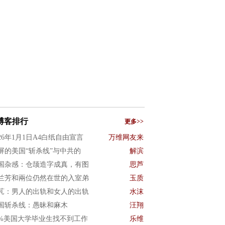
博客排行
更多>>
026年1月1日A4白纸自由宣言
万维网友来
屏的美国“斩杀线”与中共的
解滨
国杂感：仓颉造字成真，有图
思芦
兰芳和兩位仍然在世的入室弟
玉质
芃：男人的出轨和女人的出轨
水沫
国斩杀线：愚昧和麻木
汪翔
0%美国大学毕业生找不到工作
乐维