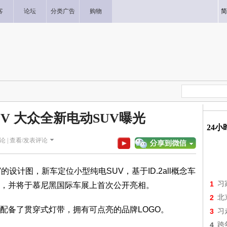
客
论坛
分类广告
购物
简
V 大众全新电动SUV曝光
24
论 |
查看/发表评论
设计图，新车定位小型纯电SUV，基于ID.2all概念车
1
习
，并将于慕尼黑国际车展上首次公开亮相。
2
北
配备了贯穿式灯带，拥有可点亮的品牌LOGO。
3
习
4
跨