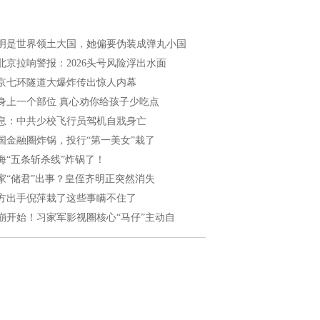
明是世界领土大国，她偏要伪装成弹丸小国
北京拉响警报：2026头号风险浮出水面
京七环隧道大爆炸传出惊人内幕
身上一个部位 真心劝你给孩子少吃点
息：中共少校飞行员驾机自戕身亡
国金融圈炸锅，投行“第一美女”栽了
海“五条斩杀线”炸锅了！
家“储君”出事？皇侄齐明正突然消失
方出手倪萍栽了这些事瞒不住了
崩开始！习家军影视圈核心“马仔”主动自