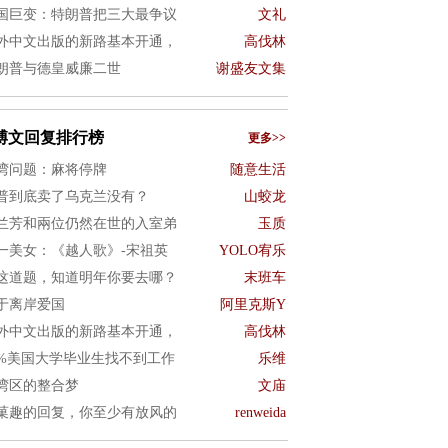
国巨变：特朗普把三大最争议
文礼
外中文出版的新路基本开通，
高伐林
朗普与德皇威廉二世
谢盛友文集
博文回复排行榜
更多>>
湾问题：麻将停牌
随意生活
普到底卖了乌克兰没有？
山蛟龙
兰芳和兩位仍然在世的入室弟
玉质
一美女：《越人歌》-宋祖英
YOLO宥乐
这道题，知道明年你要去哪？
末班车
于离岸爱国
阿里克斯Y
外中文出版的新路基本开通，
高伐林
0%美国大学毕业生找不到工作
乐维
湾区的整合梦
文庙
菓趣的回复，你至少有放风的
renweida