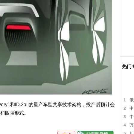
热门
1
俄
Every1和ID.2all的量产车型共享技术架构，投产后预计会
2
中
和四驱形式。
3
中
4
万
5
川