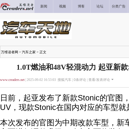
新闻
视频
博客
论坛
分类广告
万维读者网
>
汽车之家
> 正文
1.0T燃油和48V轻混动力 起亚新款S
www.creaders.net
| 2025-09-02 16:53:03 搜狐汽车 |
0
条评论 |
查看/发表评论
日前，起亚发布了新款Stonic的官
UV，现款Stonic在国内对应的车型
本次发布的官图为中期改款车型，新