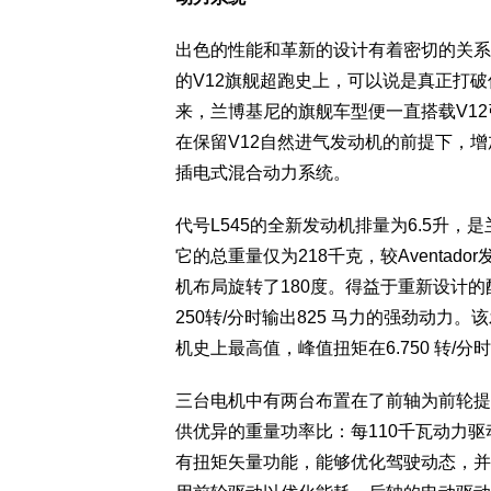
出色的性能和革新的设计有着密切的关系
的V12旗舰超跑史上，可以说是真正打破传
来，兰博基尼的旗舰车型便一直搭载V12引
在保留V12自然进气发动机的前提下，
插电式混合动力系统。
代号L545的全新发动机排量为6.5升
它的总重量仅为218千克，较Aventador发
机布局旋转了180度。得益于重新设计的配
250转/分时输出825 马力的强劲动力。
机史上最高值，峰值扭矩在6.750 转/分时为
三台电机中有两台布置在了前轴为前轮提
供优异的重量功率比：每110千瓦动力驱
有扭矩矢量功能，能够优化驾驶动态，并回