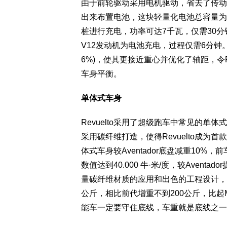
由于前轮驱动采用电机驱动，省去了传动
出来布置电池，这块轻量化电池总容量为
桩进行充电，功率可达7千瓦，仅需30
V12发动机为电池充电，过程仅需6分钟
6%)，使其更接近重心并优化了轴距，令R
车身平衡。
单体式车身
Revuelto采用了超级跑车中常见的
采用碳纤维打造，使得Revuelto成为首款
体式车身较Aventador底盘减重10
数值达到40.000 牛·米/度，较Aven
量碳纤维材质的应用和出色的工程设计，Re
公斤，相比前代增重不到200公斤，比起Mu
能车一定要守住底线，车重就是底线之一