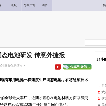
客
论坛
分类广告
购物
简
态电池研发 传意外捷报
24
论 |
查看/发表评论
用和现有车用电池一样速度生产固态电池，在将这项技术
1
得
2
武
计的全球最大车厂，近期才宣称在电池材料方面取得突
3
这
以在2027或2028年开始量产固态电池。
4
美