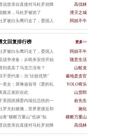
普说曾亲自直接对马杜罗劝降
高伐林
觉醒来，马杜罗被抓了
湮灭之城
杜罗被白头鹰叼走了，委国人
阿妞不牛
博文回复排行榜
更多>>
杜罗被白头鹰叼走了，委国人
阿妞不牛
亚战争准备：从暗杀安倍开始
随意生活
普到底卖了乌克兰没有？
山蛟龙
权不受约束：当“比较优势”
遍地是贪官
一美女：席琳迪翁等《爱的礼
YOLO宥乐
美真正差距在此
山货郎
于美国抓捕委内瑞拉总统的一
俞先生
杜罗夫妇被擒，世界更接近和
施化
知青“横断万重山”也谈“知
横断万重山
普说曾亲自直接对马杜罗劝降
高伐林