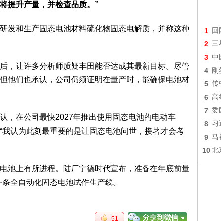
将提升产量，并检查品质。”
研发和生产固态电池材料硫化物固态电解质，并称这种
1
回
2
三
3
中
后，让许多分析师质疑丰田能否达成其最新目标。尽管
4
刚
但他们也承认，公司仍须证明在量产时，能确保电池材
5
传
6
高
7
委
认，在公司最快2027年推出使用固态电池的电动车
8
习
“我认为此刻最重要的是让固态电池问世，接著才会考
9
马
10
北
电池上有所进程。陆厂宁德时代宣布，准备在年底前量
工一条全自动化固态电池试作生产线。
51