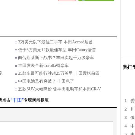
3万美元以下最佳二手车 本田Accord居首
低于3万美元12款最佳车型 丰田Camry居首
向劳斯莱斯下战书？丰田卖起千万级豪车
丰田发表全新Corolla概念车
热门
见
25款车最可能行驶超25万英里 丰田囊括前四
中国电池又有突破？ 丰田急了
五款SUV大幅降价 含丰田电动车和本田CR-V
“丰田”
1
委
2
川
3
俄
4
中
5
中