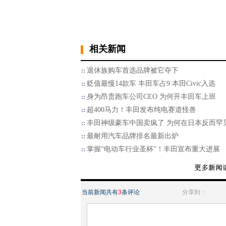
相关新闻
退休族购车首选品牌被它夺下
贬值最慢14款车 丰田车占9 本田Civic入选
身为昂贵跑车公司CEO 为何开丰田车上班
超400马力！丰田发布纯电赛道怪兽
丰田神级豪车中国卖疯了 为何在日本反而罕
最耐用汽车品牌排名最新出炉
掌握“电动车行业圣杯”！丰田宣布重大进展
当前新闻共有
3
条评论
分享到：