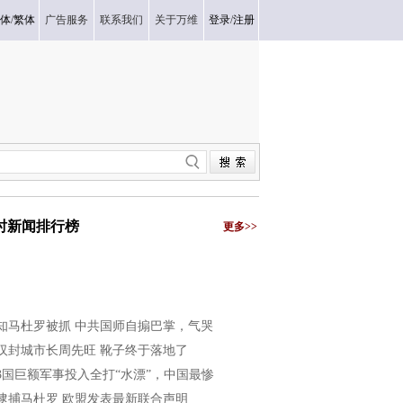
体
/
繁体
广告服务
联系我们
关于万维
登录
/
注册
小时新闻排行榜
更多>>
知马杜罗被抓 中共国师自搧巴掌，气哭
汉封城市长周先旺 靴子终于落地了
3国巨额军事投入全打“水漂”，中国最惨
逮捕马杜罗 欧盟发表最新联合声明