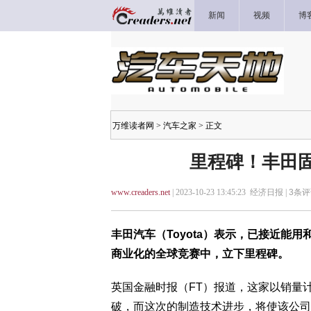
新闻
视频
博
万维读者网
>
汽车之家
> 正文
里程碑！丰田固
www.creaders.net
| 2023-10-23 13:45:23 经济日报 |
3
条评
丰田汽车（Toyota）表示，已接近能
商业化的全球竞赛中，立下里程碑。
英国金融时报（FT）报道，这家以销量
破，而这次的制造技术进步，将使该公司得