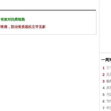
 有效对抗癌细胞
背疼痛，防治骨质疏松立竿见影
一周
1
三
2
元
3
杨
4
共
5
习
6
7
7
中