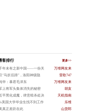
博客排行
更多>>
千年未有之新中国——一份关
万维网友来
旦“马折后蹄”，洛阳神级隐
雷歌747
纯华：暴君毛泽东
万维网友来
军上将军头集体消失的秘密
胡亥
近平黑化成魔，肆意暗杀处决
天机指南
0%美国大学毕业生找不到工作
乐维
美真正差距在此
山货郎