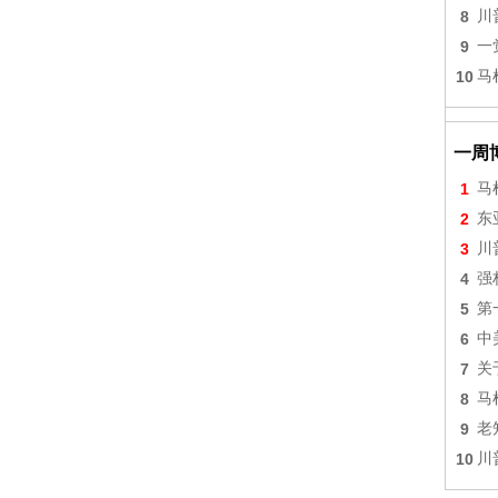
8
川
9
一
10
马
一周
1
马
2
东
3
川
4
强
5
第
6
中
7
关
8
马
9
老
10
川