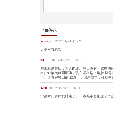
全部评论
acdocy
2023年10月24日 07:27
人类不有希望
WHBD
2023年10月23日 15:51
豐田就是豐田，無人能比。豐田沒有一窩蜂的搞鋰電池電
en）90年代就問世聊，現在還在路上跑,比
車。還看好豐田的H2汽車，如果成功，鋰就是
xynet
2023年10月23日 15:44
宁德时代的时代结束了。日本绝不会把这个产