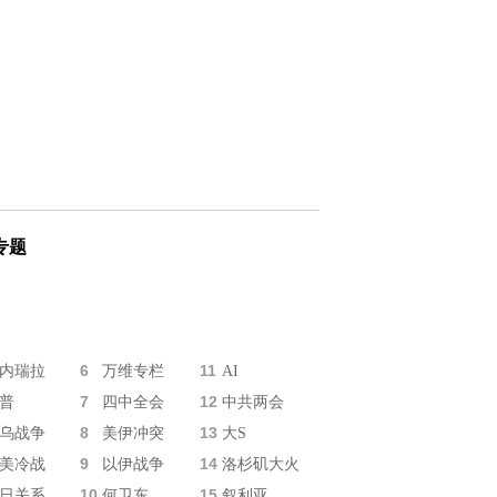
专题
6
11
内瑞拉
万维专栏
AI
7
12
普
四中全会
中共两会
8
13
乌战争
美伊冲突
大S
9
14
美冷战
以伊战争
洛杉矶大火
10
15
日关系
何卫东
叙利亚