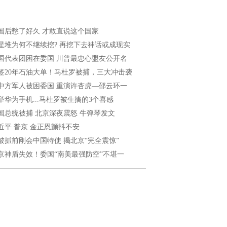
国后憋了好久 才敢直说这个国家
星堆为何不继续挖? 再挖下去神话或成现实
国代表团困在委国 川普最忠心盟友公开名
签20年石油大单！马杜罗被捕，三大冲击袭
中方军人被困委国 重演许杏虎—邵云环一
举华为手机...马杜罗被生擒的3个喜感
国总统被捕 北京深夜震怒 牛弹琴发文
近平 普京 金正恩颤抖不安
被抓前刚会中国特使 揭北京“完全震惊”
京神盾失效！委国“南美最强防空”不堪一