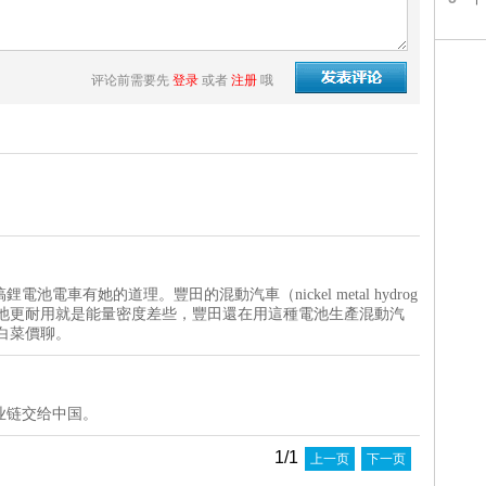
评论前需要先
登录
或者
注册
哦
車有她的道理。豐田的混動汽車（nickel metal hydrog
鋰電池更耐用就是能量密度差些，豐田還在用這種電池生產混動汽
白菜價聊。
业链交给中国。
1/1
上一页
下一页